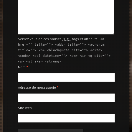
Servez vous de ces balises
HTML
tags et attributs :
<a
href="" title=""> <abbr title=""> <acronym
title=""> <b> <blockquote cite=""> <cite>
<code> <del datetime=""> <em> <i> <q cite="">
<s> <strike> <strong>
Nom
*
Adresse de messagerie
*
Site web