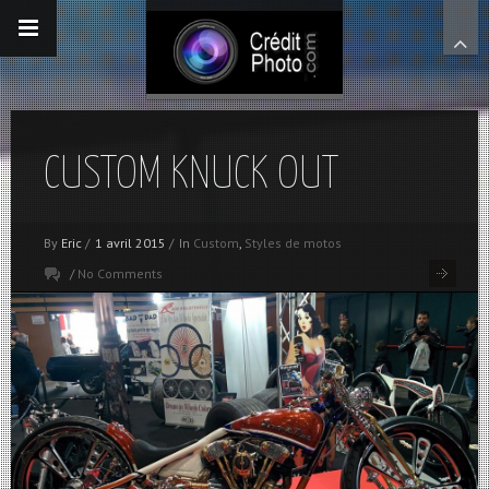
CUSTOM KNUCK OUT
By
Eric
/
1 avril 2015
/
In
Custom
,
Styles de motos
/
No Comments