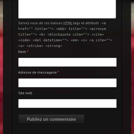
Servez vous de ces balises
HTML
tags et attributs :
<a
href="" title=""> <abbr title=""> <acronym
title=""> <b> <blockquote cite=""> <cite>
<code> <del datetime=""> <em> <i> <q cite="">
<s> <strike> <strong>
Nom
*
Adresse de messagerie
*
Site web