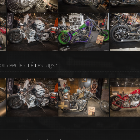
Chopper Captain Pan –
Silver Dream Chopper
Custom Choppe
Salon du 2 Roues 2015
Boss Hoss Chopper V8 –
Chopper Santa Muerte
Chopper noire 
Salon 2 Roues 2015
oir avec les mêmes tags :
Boss Hoss Chopper V8 –
Daddyboy Old Custom
Barivecchia Cu
Salon 2 Roues 2015