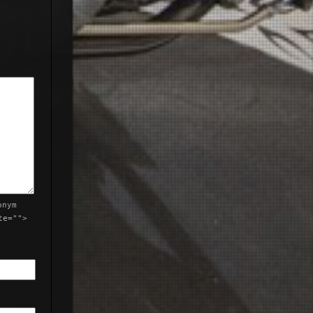
onym
te="">