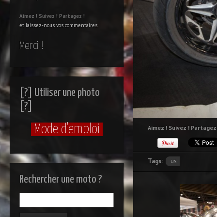
Aimez !
Suivez !
Partagez !
et laissez-nous vos commentaires.
Merci !
[?] Utiliser une photo
[?]
Mode d'emploi
Aimez ! Suivez ! Partagez 
Tags:
us
Rechercher une moto ?