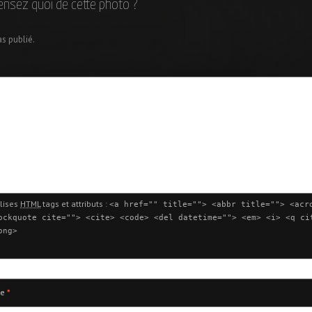
ensez quoi de cette photo ?
as publié.
lises
HTML
tags et attributs :
<a href="" title=""> <abbr title=""> <acr
ockquote cite=""> <cite> <code> <del datetime=""> <em> <i> <q ci
ong>
ie
*