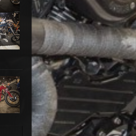
r
& bleue
stom