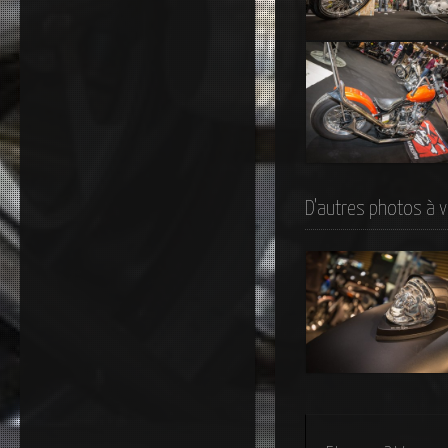
Queen of California –
Salon du 2 Roues Lyon
2015
Chopper
D'autres photos à v
Indian