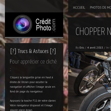
ACCUEIL
PHOTOS DE M
CHOPPER N
By
Eric
/
4 avril 2015
/
In
[?] Trucs & Astuces [?]
Pour apprécier ce cliché
:
Cliquez la languette grise en haut à
droite de l'écran pour occulter la
navigation et afficher l'image seule en
fond de page du navigateur.
Appuyez la touche F11 de votre clavier.
Votre navigateur disparait et l'image
s'ouvre plein écran.