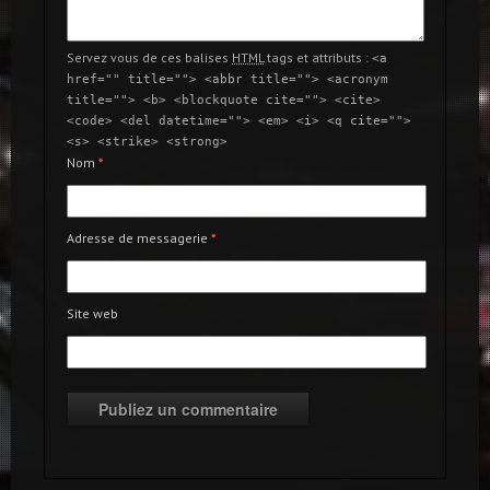
Servez vous de ces balises
HTML
tags et attributs :
<a
href="" title=""> <abbr title=""> <acronym
title=""> <b> <blockquote cite=""> <cite>
<code> <del datetime=""> <em> <i> <q cite="">
<s> <strike> <strong>
Nom
*
Adresse de messagerie
*
Site web