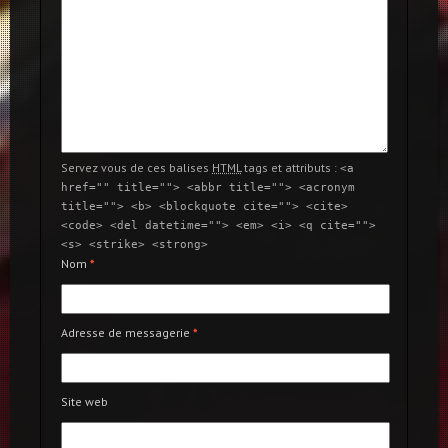
Servez vous de ces balises
HTML
tags et attributs :
<a
href="" title=""> <abbr title=""> <acronym
title=""> <b> <blockquote cite=""> <cite>
<code> <del datetime=""> <em> <i> <q cite="">
<s> <strike> <strong>
Nom
*
Adresse de messagerie
*
Site web