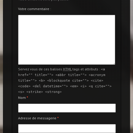
Votre commentaire :
Servez vous de ces balises
HTML
tags et attributs :
<a
href="" title=""> <abbr title=""> <acronym
title=""> <b> <blockquote cite=""> <cite>
<code> <del datetime=""> <em> <i> <q cite="">
<s> <strike> <strong>
Nom
*
Adresse de messagerie
*