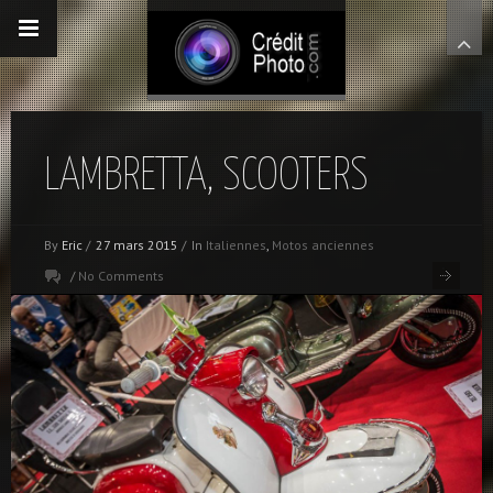
LAMBRETTA, SCOOTERS
By
Eric
/
27 mars 2015
/
In
Italiennes
,
Motos anciennes
/
No Comments