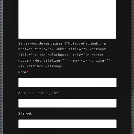
Servez vous de ces balises
HTML
tags et attributs :
<a
href="" title=""> <abbr title=""> <acronym
title=""> <b> <blockquote cite=""> <cite>
<code> <del datetime=""> <em> <i> <q cite="">
<s> <strike> <strong>
Nom
*
Adresse de messagerie
*
Site web