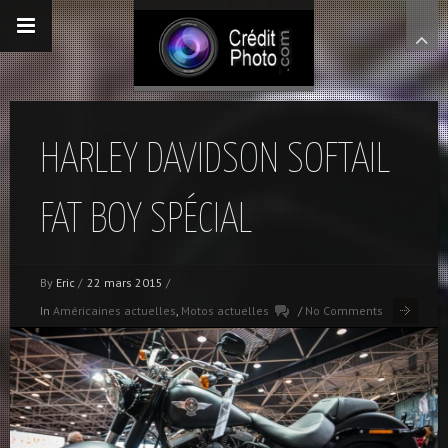
HARLEY DAVIDSON SOFTAIL
FAT BOY SPÉCIAL
By
Eric
/
22 mars 2015
/
In
Américaines actuelles
,
Motos actuelles
/
No Comments